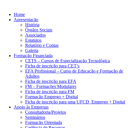
Home
Apresentação
História
Órgãos Sociais
Associados
Estatutos
Relatório e Contas
Galeria
Formação Financiada
CETS – Cursos de Especialização Tecnológica
Ficha de inscrição para CET’s
EFA Profissional – Curso de Educação e Formação de
Adultos
Ficha de inscrição para EFA
FM – Formações Modulares
Ficha de inscrição para FM
Formação Emprego + Digital
Ficha de inscrição para uma UFCD Emprego + Digital
Apoio às Empresas
Consultadoria/Projetos
Seminários
Formação Orientada
Cedência de Recursos