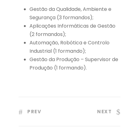
Gestão da Qualidade, Ambiente e
Segurança (3 formandos);
Aplicações Informáticas de Gestão
(2 formandos);
Automação, Robótica e Controlo
Industrial (1 formando);
Gestão da Produção – Supervisor de
Produção (1 formando).
PREV
NEXT