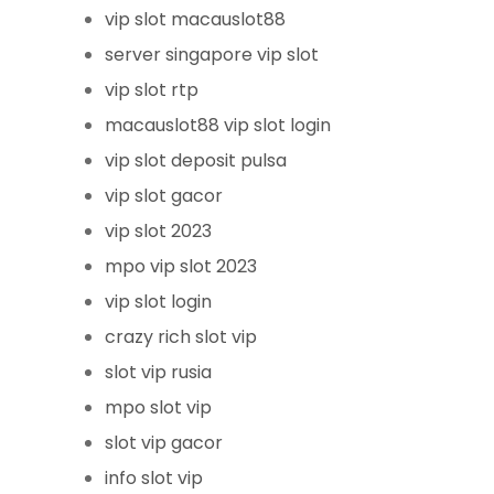
vip slot macauslot88
server singapore vip slot
vip slot rtp
macauslot88 vip slot login
vip slot deposit pulsa
vip slot gacor
vip slot 2023
mpo vip slot 2023
vip slot login
crazy rich slot vip
slot vip rusia
mpo slot vip
slot vip gacor
info slot vip