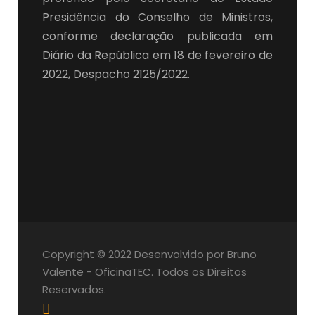
Presidência do Conselho de Ministros,
conforme declaração publicada em
Diário da República em 18 de fevereiro de
2022, Despacho 2125/2022.
Copyright © 2022 Desenvolvido por Bruno
Valente - OficinaTEC. Todos os Direitos
Reservados.