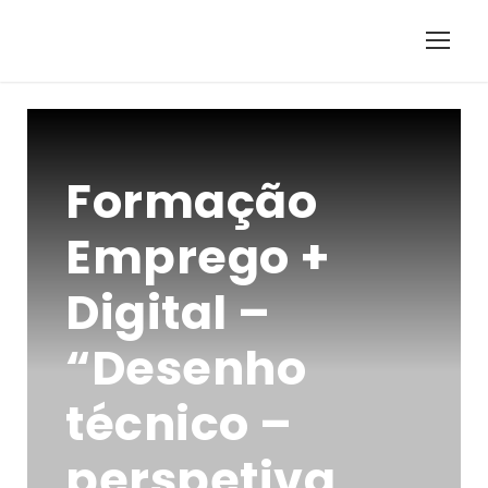
Formação
Emprego +
Digital –
“Desenho
técnico –
perspetiva