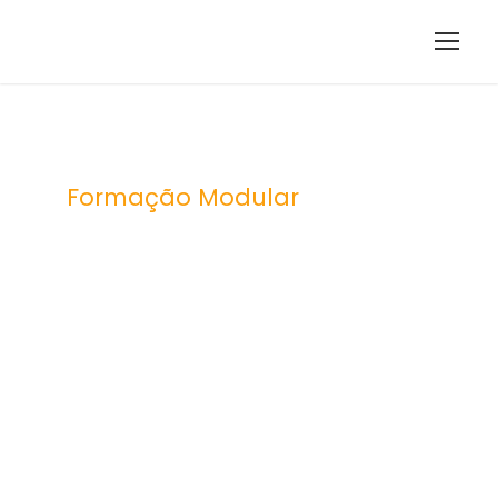
Formação Modular
Cibersegura
nça ativa