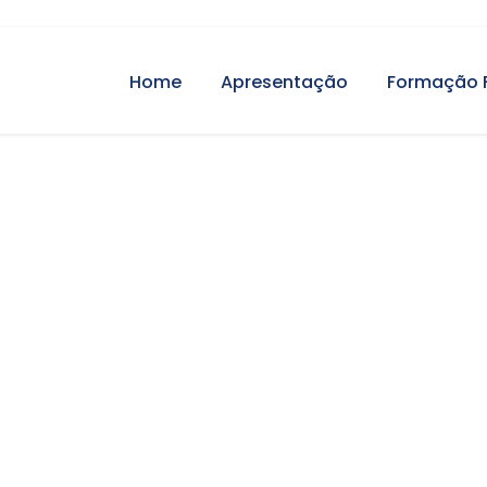
Home
Apresentação
Formação 
ronico e e-busine