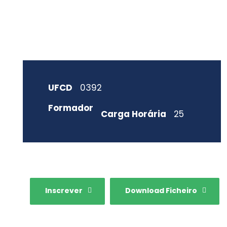
UFCD
0392
Formador
Carga Horária
25
Inscrever
Download Ficheiro