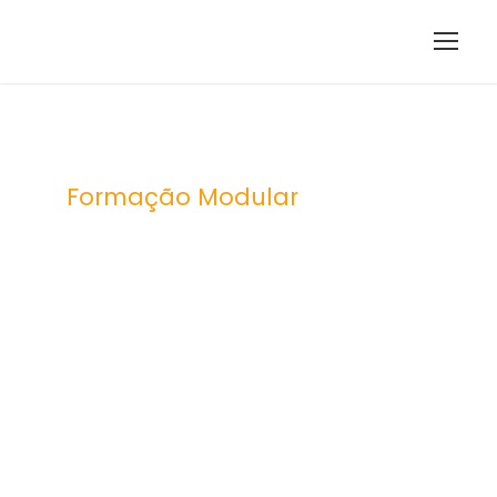
Formação Modular
Fundament
os de
cibersegura
nça