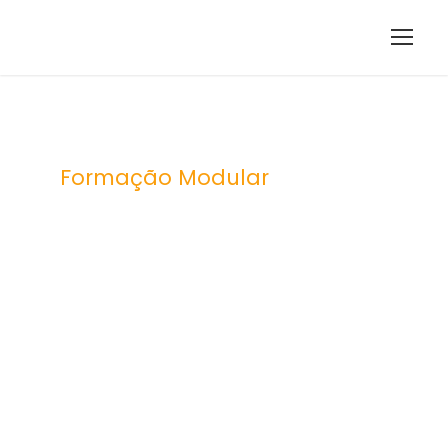
Formação Modular
Enquadram
ento
operacional
da