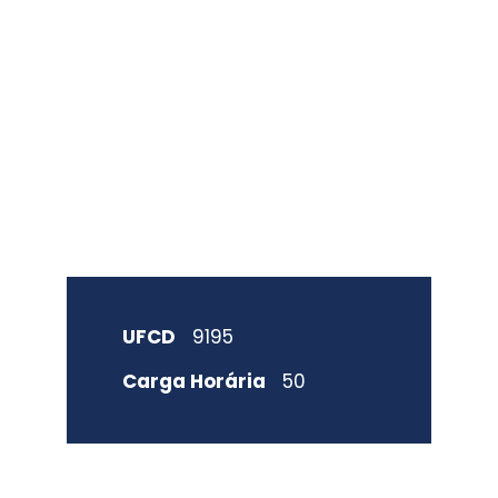
cibersegura
nça
UFCD
9195
Carga Horária
50