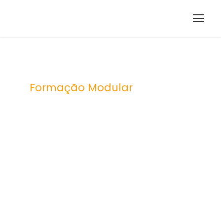
Formação Modular
Gestão e
manipulaçã
o avançada
de