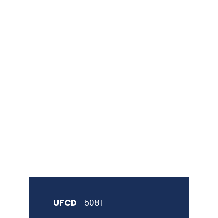
aplicações
informática
s de folha de
cálculo
UFCD
5081