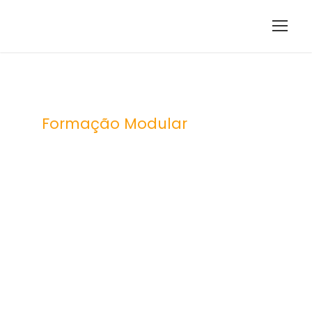
Formação Modular
Processador
de texto –
funcionalida
des