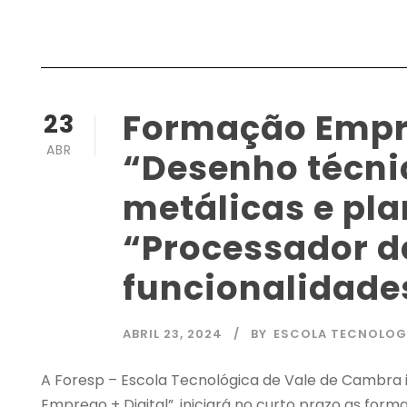
Formação Empre
23
ABR
“Desenho técni
metálicas e pla
“Processador de
funcionalidad
ABRIL 23, 2024
BY
ESCOLA TECNOLOG
A Foresp – Escola Tecnológica de Vale de Cambra
Emprego + Digital”, iniciará no curto prazo as for