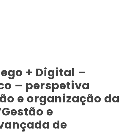
go + Digital –
co – perspetiva
tão e organização da
“Gestão e
vançada de