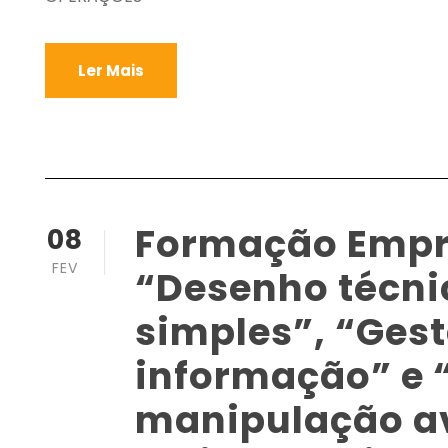
Ler Mais
Formação Empre
08
FEV
“Desenho técni
simples”, “Ges
informação” e 
manipulação a