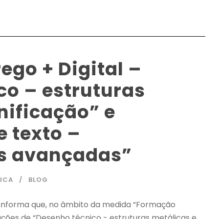
go + Digital –
co – estruturas
nificação” e
 texto –
es avançadas”
ICA
BLOG
 informa que, no âmbito da medida “Formação
mações de “Desenho técnico - estruturas metálicas e