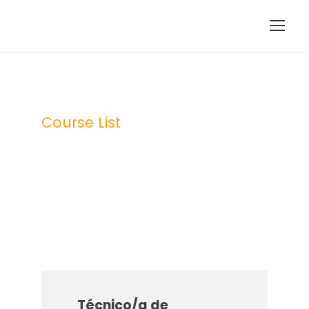
Course List
Course List 2
Técnico/a de